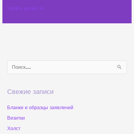
Читать далее »
П
о
и
Свежие записи
с
к
Бланки и образцы заявлений
:
Визитки
Холст